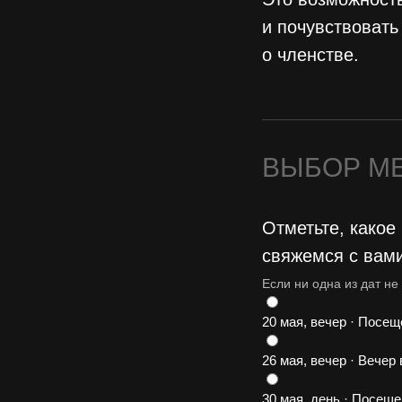
и почувствоват
о членстве.
ВЫБОР М
Отметьте, какое
свяжемся с вами
Если ни одна из дат н
20 мая, вечер · Посе
26 мая, вечер · Вечер
30 мая, день · Посещ