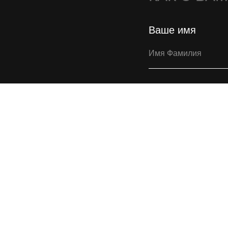
Ваше имя
Ваша почта
Я хочу получать 
на получение ново
Согласен(на)
с
Пол